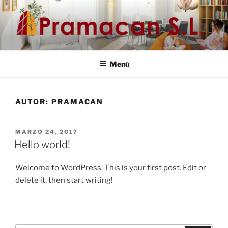
Saltar
al
contenido
Menú
AUTOR:
PRAMACAN
PUBLICADO
MARZO 24, 2017
EL
Hello world!
Welcome to WordPress. This is your first post. Edit or
delete it, then start writing!